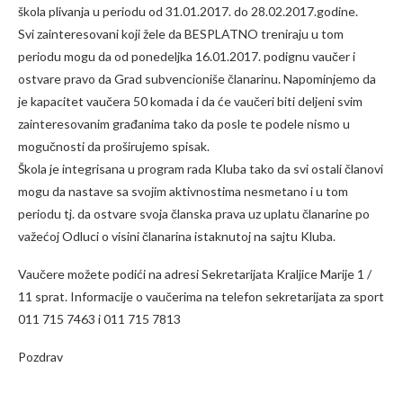
škola plivanja u periodu od 31.01.2017. do 28.02.2017.godine.
Svi zainteresovani koji žele da BESPLATNO treniraju u tom
periodu mogu da od ponedeljka 16.01.2017. podignu vaučer i
ostvare pravo da Grad subvencioniše članarinu. Napominjemo da
je kapacitet vaučera 50 komada i da će vaučeri biti deljeni svim
zainteresovanim građanima tako da posle te podele nismo u
mogučnosti da proširujemo spisak.
Škola je integrisana u program rada Kluba tako da svi ostali članovi
mogu da nastave sa svojim aktivnostima nesmetano i u tom
periodu tj. da ostvare svoja članska prava uz uplatu članarine po
važećoj Odluci o visini članarina istaknutoj na sajtu Kluba.
Vaučere možete podići na adresi Sekretarijata Kraljice Marije 1 /
11 sprat. Informacije o vaučerima na telefon sekretarijata za sport
011 715 7463 i 011 715 7813
Pozdrav