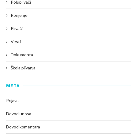
Poluplivači
Ronjenje
Plivači
Vesti
Dokumenta
Škola plivanja
META
Prijava
Dovod unosa
Dovod komentara