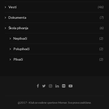
Vesti
(46)
Dokumenta
(7)
Škola plivanja
(6)
Neplivači
(2)
Poluplivači
(2)
Plivači
(2)
@2017 - Klub za vodene sportove Mornar. Sva prava zadržana.