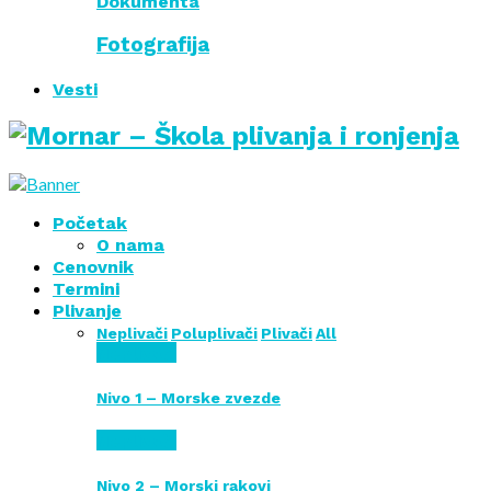
Dokumenta
Fotografija
Vesti
Početak
O nama
Cenovnik
Termini
Plivanje
Neplivači
Poluplivači
Plivači
All
Neplivači
Nivo 1 – Morske zvezde
Neplivači
Nivo 2 – Morski rakovi