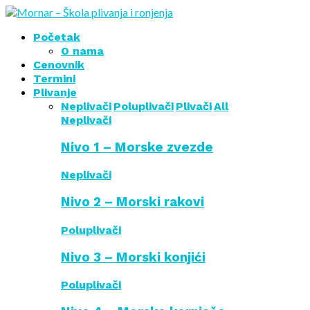
Početak
O nama
Cenovnik
Termini
Plivanje
Neplivači
Poluplivači
Plivači
All
Neplivači
Nivo 1 – Morske zvezde
Neplivači
Nivo 2 – Morski rakovi
Poluplivači
Nivo 3 – Morski konjići
Poluplivači