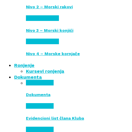
Nivo 2 – Morski rakovi
Škola plivanja
Nivo 3 – Morski konjići
Škola plivanja
Nivo 4 – Morske kornjače
Ronjenje
Kursevi ronjenja
Dokumenta
Dokumenta
Dokumenta
Dokumenta
Evidencioni list člana Kluba
Dokumenta