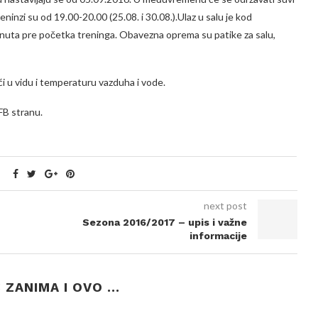
ninzi su od 19.00-20.00 (25.08. i 30.08.).Ulaz u salu je kod
minuta pre početka treninga. Obavezna oprema su patike za salu,
ći u vidu i temperaturu vazduha i vode.
FB stranu.
next post
Sezona 2016/2017 – upis i važne
informacije
ZANIMA I OVO ...