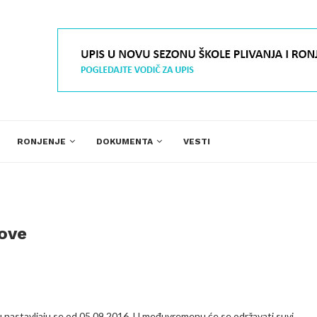
RONJENJE
DOKUMENTA
VESTI
nove
nu nastavljaju se od 05.09.2016. U međuvremenu će se održavati suvi