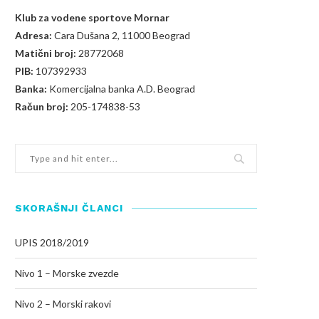
Klub za vodene sportove Mornar
Adresa:
Cara Dušana 2, 11000 Beograd
Matični broj:
28772068
PIB:
107392933
Banka:
Komercijalna banka A.D. Beograd
Račun broj:
205-174838-53
SKORAŠNJI ČLANCI
UPIS 2018/2019
Nivo 1 – Morske zvezde
Nivo 2 – Morski rakovi