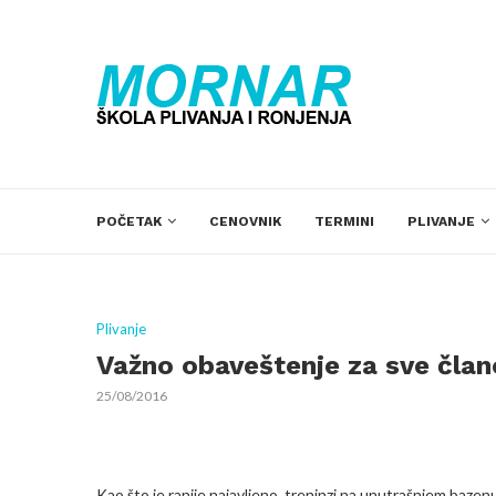
POČETAK
CENOVNIK
TERMINI
PLIVANJE
Plivanje
Važno obaveštenje za sve čla
25/08/2016
Kao što je ranije najavljeno, treninzi na unutrašnjem baze