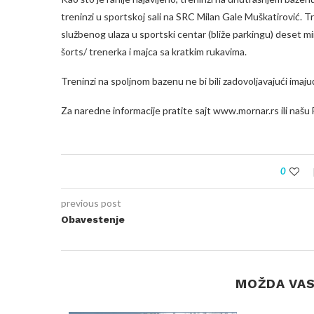
treninzi u sportskoj sali na SRC Milan Gale Muškatirović. Tre
službenog ulaza u sportski centar (bliže parkingu) deset 
šorts/ trenerka i majca sa kratkim rukavima.
Treninzi na spoljnom bazenu ne bi bili zadovoljavajući imaju
Za naredne informacije pratite sajt www.mornar.rs ili našu 
0
previous post
Obavestenje
MOŽDA VAS 