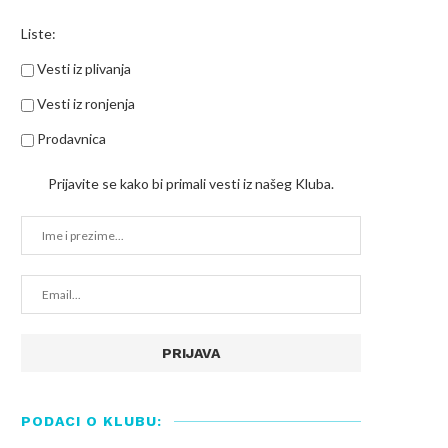
Liste:
Vesti iz plivanja
Vesti iz ronjenja
Prodavnica
Prijavite se kako bi primali vesti iz našeg Kluba.
PODACI O KLUBU: