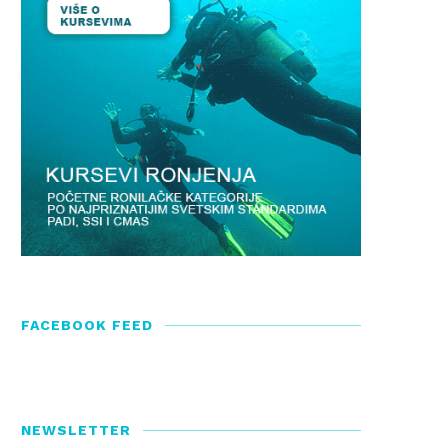
romene u satnicama termina u
SSI Swim Schools Internati
novembru i decembru
22/02/2017
15/11/2017
FACEBOOK FEED
NEWSLETTER