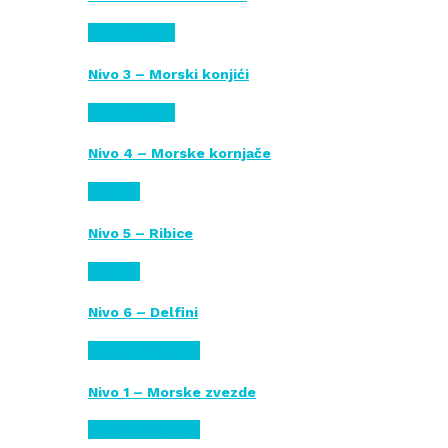
Poluplivači
Nivo 3 – Morski konjići
Poluplivači
Nivo 4 – Morske kornjače
Plivači
Nivo 5 – Ribice
Plivači
Nivo 6 – Delfini
Škola plivanja
Nivo 1 – Morske zvezde
Škola plivanja