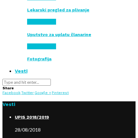
Lekarski pregled za plivanje
Dokumenta
Uputstvo za uplatu članarine
Dokumenta
Fotografija
Vesti
Share
Facebook
Twitter
Google +
Pinterest
Vesti
UPIS 2018/2019
28/08/2018