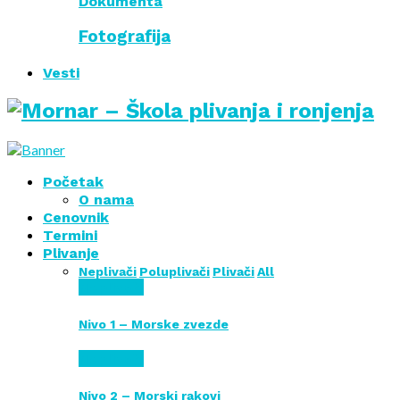
Dokumenta
Fotografija
Vesti
Početak
O nama
Cenovnik
Termini
Plivanje
Neplivači
Poluplivači
Plivači
All
Neplivači
Nivo 1 – Morske zvezde
Neplivači
Nivo 2 – Morski rakovi