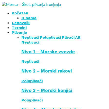
Početak
O nama
Cenovnik
Termini
Plivanje
Neplivači
Poluplivači
Plivači
All
Neplivači
Nivo 1 – Morske zvezde
Neplivači
Nivo 2 – Morski rakovi
Poluplivači
Nivo 3 – Morski konjići
Poluplivači