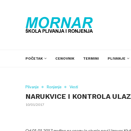
POČETAK
CENOVNIK
TERMINI
PLIVANJE
Plivanje
Ronjenje
Vesti
NARUKVICE I KONTROLA ULAZ
10/01/2017
Od 01.01.2017.godine na snagu je stupio novi Ugovor Klu