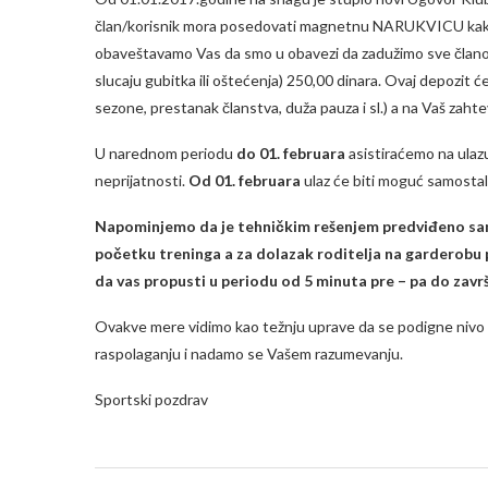
član/korisnik mora posedovati magnetnu NARUKVICU kako bi
obaveštavamo Vas da smo u obavezi da zadužimo sve članove
slucaju gubitka ili oštećenja) 250,00 dinara. Ovaj depozit ć
sezone, prestanak članstva, duža pauza i sl.) a na Vaš zahte
U narednom periodu
do 01. februara
asistiraćemo na ulazu
neprijatnosti.
Od 01. februara
ulaz će biti moguć samosta
Napominjemo da je tehničkim rešenjem predviđeno samo
početku treninga a za dolazak roditelja na garderobu
da vas propusti u periodu od 5 minuta pre – pa do zavr
Ovakve mere vidimo kao težnju uprave da se podigne nivo b
raspolaganju i nadamo se Vašem razumevanju.
Sportski pozdrav