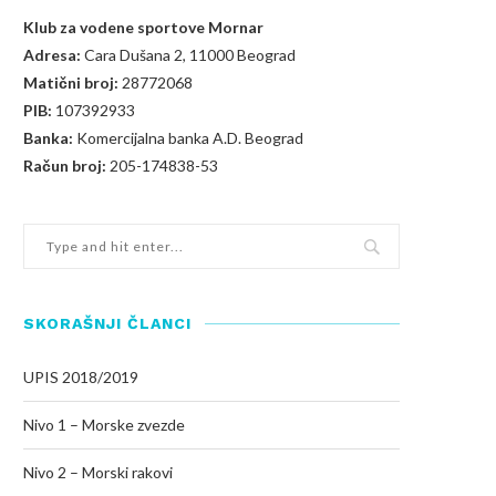
Klub za vodene sportove Mornar
Adresa:
Cara Dušana 2, 11000 Beograd
Matični broj:
28772068
PIB:
107392933
Banka:
Komercijalna banka A.D. Beograd
Račun broj:
205-174838-53
SKORAŠNJI ČLANCI
UPIS 2018/2019
Nivo 1 – Morske zvezde
Nivo 2 – Morski rakovi