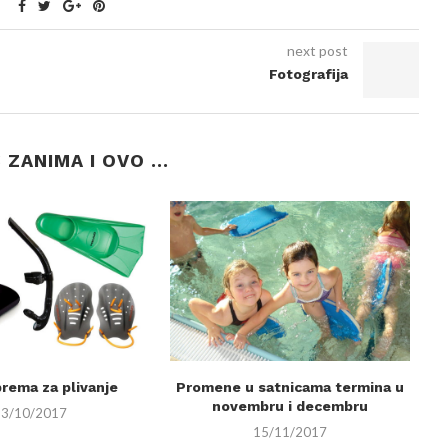
next post
Fotografija
ZANIMA I OVO ...
prema za plivanje
Promene u satnicama termina u
S
novembru i decembru
13/10/2017
15/11/2017