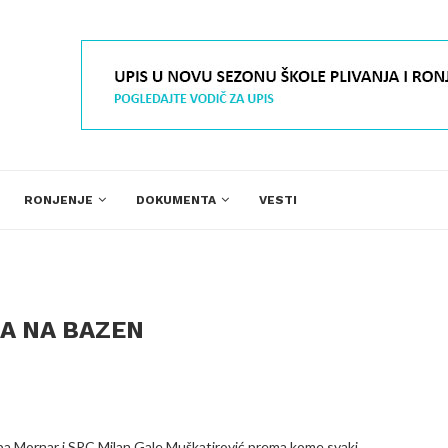
RONJENJE
DOKUMENTA
VESTI
A NA BAZEN
ba Mornar i SRC Milan Gale Muškatirović prema kome svaki