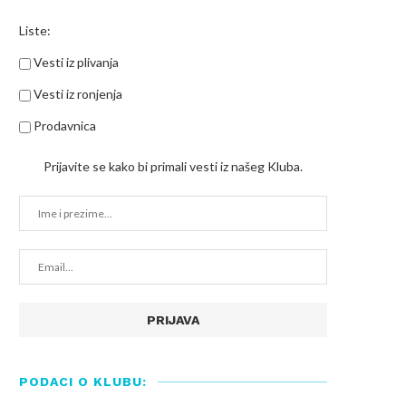
Liste:
Vesti iz plivanja
Vesti iz ronjenja
Prodavnica
Prijavite se kako bi primali vesti iz našeg Kluba.
PODACI O KLUBU: