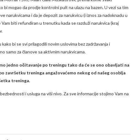
 mogao da prodje kontrolni pult na ulazu na bazen. U vezi sa tim
 narukvicama i da je depozit za narukvicu (i iznos za nadoknadu u
e Vam biti refundiran u trenutku kada se razduži narukvica (kraj
v.
 kako bi se svi prilagodili novim uslovima bez zadržavanja i
lno samo za članove sa aktivnim narukvicama.
 jedno očitavanje po treningu tako da će se ono obavljati na
 po završetku treninga angažovaćemo nekog od našeg osoblja
šetka treninga.
ezbednosti i usluga na viši nivo. Za sve informacije stojimo Vam na