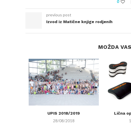
0
previous post
Izvod iz Matične knjige rodjenih
MOŽDA VAS 
e
UPIS 2018/2019
Lična o
28/08/2018