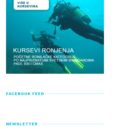
FACEBOOK FEED
SI Swim Schools International
Klub Mornar – Zimski pliva
kamp 2018
22/02/2017
NEWSLETTER
25/10/2017